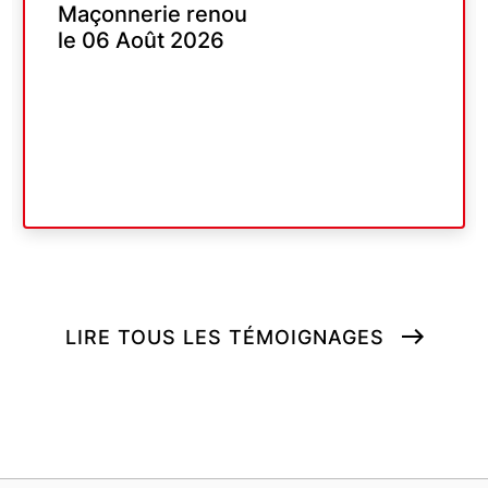
Que di
çonnerie renou
entrepr
 06 Août 2026
sont co
dépanne
recomm
Dami
Cis
le 0
LIRE TOUS LES TÉMOIGNAGES