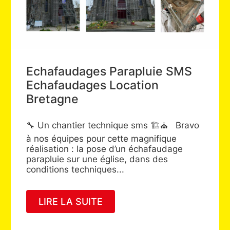
udages Parapluie SMS
ouvelle 
udages Location
d’échafa
ne
aluminiu
et VENT
ntier technique sms 🏗️⛪️ Bravo
Nouvelle ga
ipes pour cette magnifique
en aluminiu
n : la pose d’un échafaudage
professionne
sur une église, dans des
particulier 
 techniques...
de gamme so
vous...
A SUITE
LIRE LA 