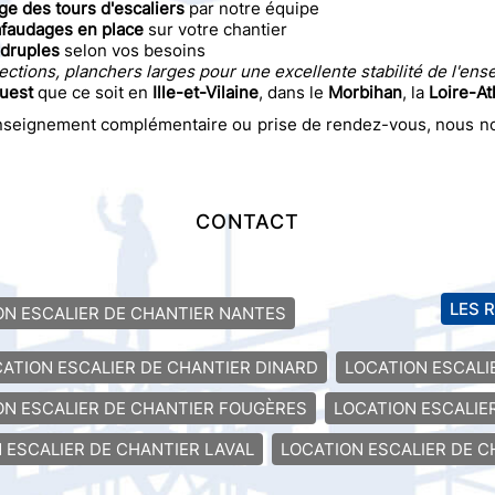
 des tours d'escaliers
par notre équipe
hafaudages en place
sur votre chantier
adruples
selon vos besoins
tections, planchers larges pour une excellente stabilité de l'ens
Ouest
que ce soit en
Ille-et-Vilaine
, dans le
Morbihan
, la
Loire-At
nseignement complémentaire ou prise de rendez-vous, nous nou
CONTACT
LES 
ON ESCALIER DE CHANTIER NANTES
ATION ESCALIER DE CHANTIER DINARD
LOCATION ESCALI
ON ESCALIER DE CHANTIER FOUGÈRES
LOCATION ESCALIE
 ESCALIER DE CHANTIER LAVAL
LOCATION ESCALIER DE C