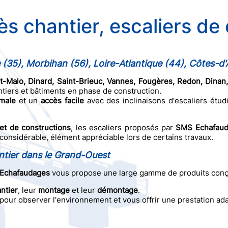
ès chantier, escaliers de
ne (35), Morbihan (56), Loire-Atlantique (44), Côtes-
-Malo, Dinard, Saint-Brieuc, Vannes, Fougères, Redon, Dinan, 
ntiers et bâtiments en phase de construction.
imale
et un
accès facile
avec des inclinaisons d'escaliers étud
 et de constructions
, les escaliers proposés par
SMS Echafau
 considérable, élément appréciable lors de certains travaux.
antier dans le Grand-Ouest
S Echafaudages
vous propose une large gamme de produits conçu
ntier
, leur
montage
et leur
démontage
.
e pour observer l'environnement et vous offrir une prestation ad